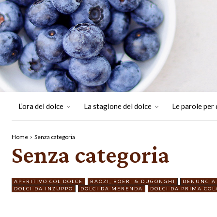
L’ora del dolce
La stagione del dolce
Le parole per 
Home
Senza categoria
Senza categoria
APERITIVO COL DOLCE
BAOZI, BOERI & DUGONGHI
DENUNCIA 
DOLCI DA INZUPPO
DOLCI DA MERENDA
DOLCI DA PRIMA COL