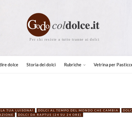
Per chi resiste a tutto tranne ai dolci
dire dolce
Storia dei dolci
Rubriche
Vetrina per Pasticc
LA TUA LUISONA!
DOLCI AL TEMPO DEL MONDO CHE CAMBIA
DOLC
AZIONE
DOLCI DA RAPTUS (24 SU 24 ORE)