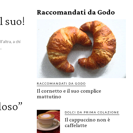
Raccomandati da Godo
l suo!
'altra, a chi
…
RACCOMANDATI DA GODO
Il cornetto e il suo complice
mattutino
loso”
DOLCI DA PRIMA COLAZIONE
Il cappuccino non è
caffelatte