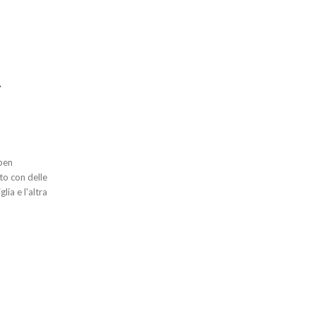
r
 ben
to con delle
lia e l'altra