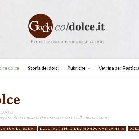
Per chi resiste a tutto tranne ai dolci
dire dolce
Storia dei dolci
Rubriche
Vetrina per Pasticc
olce
 goloso.
egli scrittori capaci di dare senso e parole alla mia passione.
LA TUA LUISONA!
DOLCI AL TEMPO DEL MONDO CHE CAMBIA
DOLC