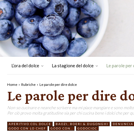
L’ora del dolce
La stagione del dolce
Le parole per 
Home
Rubriche
Le parole per dire dolce
Le parole per dire d
Non so cucinare e neanche scrivere ma mi piace mangiare e sono molto
Per ciò provo molta gratitudine sia per chi cucina bene i dolci che per qu
APERITIVO COL DOLCE
BAOZI, BOERI & DUGONGHI
DENUNCIA 
GODO CON LO CHEF
GODO CON..
GODOCIOC