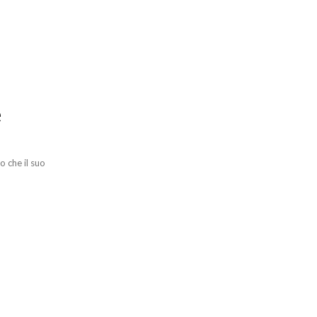
e
o che il suo