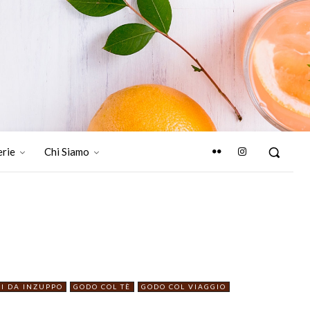
erie
Chi Siamo
I DA INZUPPO
GODO COL TÈ
GODO COL VIAGGIO