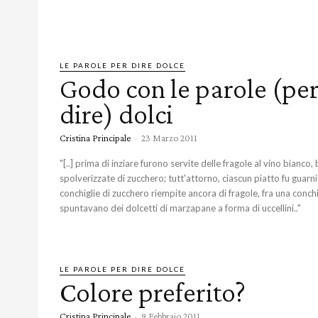
LE PAROLE PER DIRE DOLCE
Godo con le parole (pe
dire) dolci
Cristina Principale
-
23 Marzo 2011
"[..] prima di inziare furono servite delle fragole al vino bianco,
spolverizzate di zucchero; tutt'attorno, ciascun piatto fu guarni
conchiglie di zucchero riempite ancora di fragole, fra una conchig
spuntavano dei dolcetti di marzapane a forma di uccellini.."
LE PAROLE PER DIRE DOLCE
Colore preferito?
Cristina Principale
-
9 Febbraio 2011