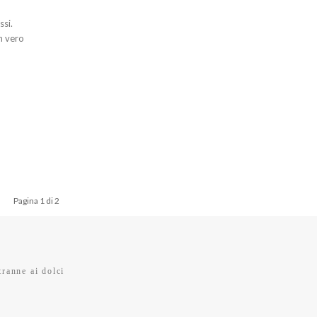
ssi.
n vero
Pagina 1 di 2
tranne ai dolci