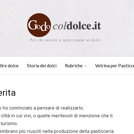
Per chi resiste a tutto tranne ai dolci
dire dolce
Storia dei dolci
Rubriche
Vetrina per Pasticc
erita
o ho cominciato a pensare di realizzarlo.
 città in cui vivi, o quelle meritevoli di menzione che ti
 turismo.
 sembrano più riusciti nella produzione della pasticceria