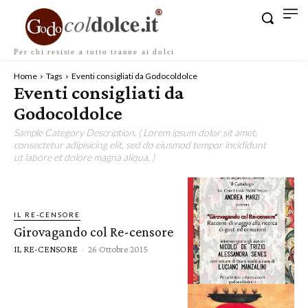
Per chi resiste a tutto tranne ai dolci
Home
Tags
Eventi consigliati da Godocoldolce
Eventi consigliati da
Godocoldolce
Sample Category Description. ( Lorem ipsum dolor sit amet,
consectetur adipisicing elit, sed do eiusmod tempor incididunt
ut labore et dolore magna aliqua. )
IL RE-CENSORE
Girovagando col Re-censore
IL RE-CENSORE
-
26 Ottobre 2015