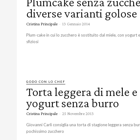
Plumcake senza zucche
diverse varianti golose
Cristina Principale
-
13 Gennaio 2014
Plum-cake in cui lo zucchero è sostituito dal miele, con yogurt e
sfiziosi
GODO CON LO CHEF
Torta leggera di mele e
yogurt senza burro
Cristina Principale
-
25 Novembre 2013
Giovanni Carli consiglia una torta di stagione leggera senza bu
pochissimo zucchero