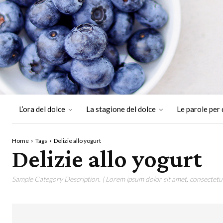
L’ora del dolce
La stagione del dolce
Le parole per 
Home
Tags
Delizie allo yogurt
Delizie allo yogurt
Sample Category Description. ( Lorem ipsum dolor sit amet, consectetur 