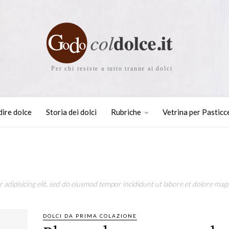
Per chi resiste a tutto tranne ai dolci
dire dolce
Storia dei dolci
Rubriche
Vetrina per Pasticc
adipisicing elit, sed do eiusmod tempor incididunt ut labore et dolore magn
DOLCI DA PRIMA COLAZIONE