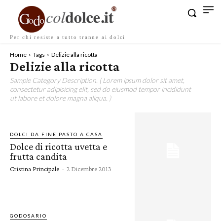
Per chi resiste a tutto tranne ai dolci
Home
Tags
Delizie alla ricotta
Delizie alla ricotta
Sample Category Description. ( Lorem ipsum dolor sit amet,
consectetur adipisicing elit, sed do eiusmod tempor incididunt
ut labore et dolore magna aliqua. )
DOLCI DA FINE PASTO A CASA
Dolce di ricotta uvetta e
frutta candita
Cristina Principale
-
2 Dicembre 2013
GODOSARIO