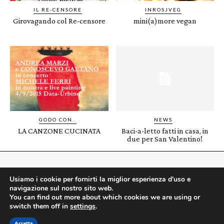
IL RE-CENSORE
INROSJVEG
Girovagando col Re-censore
mini(a)more vegan
GODO CON..
NEWS
LA CANZONE CUCINATA
Baci-a-letto fatti in casa, in
due per San Valentino!
Usiamo i cookie per fornirti la miglior esperienza d'uso e
navigazione sul nostro sito web.
Per chi resiste a tutto tranne ai
dolci
You can find out more about which cookies we are using or
switch them off in
settings
.
PRIVACY POLICY
COOCKIE POLICY
CREDITI
Accetta