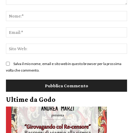
Commento:
No
Ema
Sit
We
Salva il mio nome, email e sito web in questo browser per la prossima
volta che commento.
Ultime da Godo