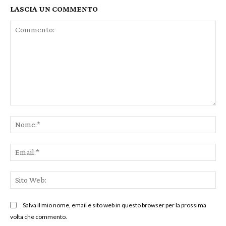
LASCIA UN COMMENTO
Commento:
No
Ema
Sit
We
Salva il mio nome, email e sito web in questo browser per la prossima
volta che commento.