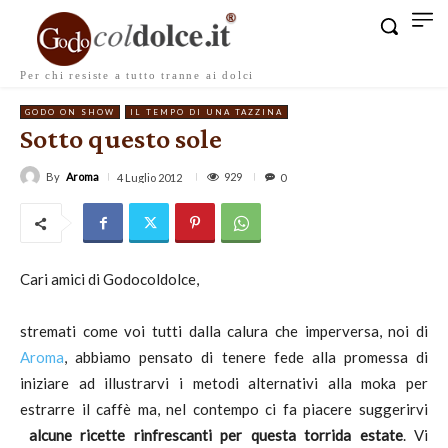
Per chi resiste a tutto tranne ai dolci
GODO ON SHOW
IL TEMPO DI UNA TAZZINA
Sotto questo sole
By
Aroma
929
4 Luglio 2012
0
Cari amici di Godocoldolce,
stremati come voi tutti dalla calura che imperversa, noi di
Aroma
, abbiamo pensato di tenere fede alla promessa di
iniziare ad illustrarvi i metodi alternativi alla moka per
estrarre il caffè ma, nel contempo ci fa piacere suggerirvi
alcune ricette rinfrescanti per questa torrida estate
. Vi