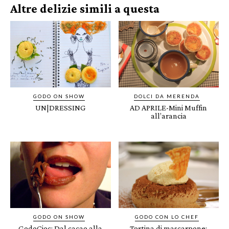
Altre delizie simili a questa
GODO ON SHOW
DOLCI DA MERENDA
UN|DRESSING
AD APRILE-Mini Muffin
all’arancia
GODO ON SHOW
GODO CON LO CHEF
GodoCioc: Dal cacao alla
Tortina di mascarpone: