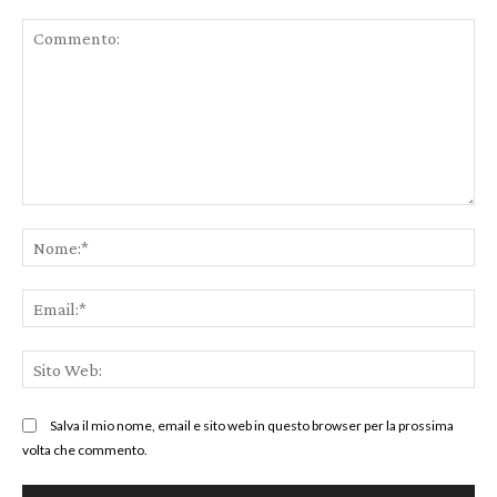
Commento:
No
Ema
Sit
We
Salva il mio nome, email e sito web in questo browser per la prossima
volta che commento.