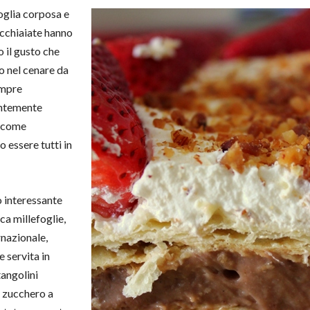
foglia corposa e
cchiaiate hanno
 il gusto che
o nel cenare da
empre
ntemente
e come
 essere tutti in
 interessante
ica millefoglie,
rnazionale,
 servita in
tangolini
i zucchero a