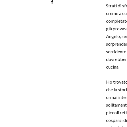
Strati di s
creme a cu
completato
già provav
Angelo, s
sorprende
sorrident
dovrebbero
cucina.
Ho trovato
che la stor
ormai inte
solitamente
piccoli ret
cosparsi d