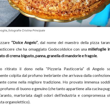
voglie_fotografie Cristina Principale
ezzare
“Dolce Angelo”
, dal nome del maestro della pizza taran
pasticcere che ha omaggiato Godocoldolce con una
millefoglie 
ato di crema bigusto, panna, granella di mandorle e fragole
.
 ritirato il dono nella “Pizzeria Pasticceria” di Angelo s
nte colpita dal profumo inebriante che arrivava dalla confezione
ante come nella migliore tradizione. Ho provato immensa soddi
il profumo di buono e genuino (che tanto appartiene alla cucina pug
ranto, martoriata dagli odori dell’industria e compromessa ol
sta organolettico).