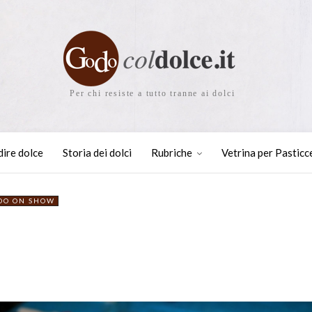
Per chi resiste a tutto tranne ai dolci
dire dolce
Storia dei dolci
Rubriche
Vetrina per Pasticc
DO ON SHOW