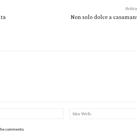
Artic
nta
Non solo dolce a casaman
Email:*
a che commento.