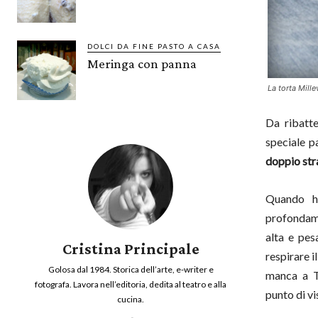
DOLCI DA FINE PASTO A CASA
Meringa con panna
La torta Mille
Da ribatt
speciale 
doppio str
Quando ho
profondame
alta e pes
Cristina Principale
respirare 
Golosa dal 1984. Storica dell’arte, e-writer e
manca a Ta
fotografa. Lavora nell’editoria, dedita al teatro e alla
punto di vi
cucina.