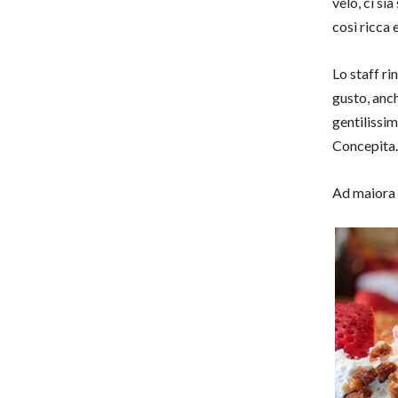
velo, ci si
così ricca 
Lo staff ri
gusto, anch
gentilissi
Concepita.
Ad maiora