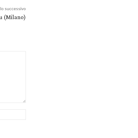
olo successivo
u (Milano)
Sito
Web: