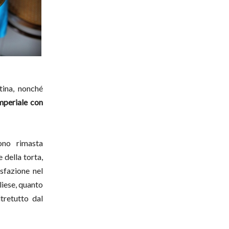
tina, nonché
imperiale con
ono rimasta
 della torta,
sfazione nel
liese, quanto
tretutto dal