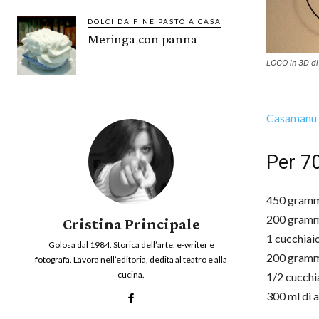
DOLCI DA FINE PASTO A CASA
Meringa con panna
LOGO in 3D di
Casamanu c
Per 70
450 gramm
200 grammi
Cristina Principale
1 cucchiai
Golosa dal 1984. Storica dell’arte, e-writer e
200 grammi
fotografa. Lavora nell’editoria, dedita al teatro e alla
cucina.
1/2 cucchia
300 ml di a