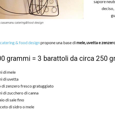
sapore neut
deciso,
gu
 casamanu catering&food design
atering & food design
propone una base di
mele, uvetta e zenzer
0 grammi = 3 barattoli da circa 250 
i di mele
 di uvetta
o di zenzero fresco gratuggiato
 di zucchero di canna
io di sale fino
ceto di sidro o mele