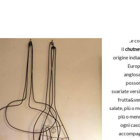
..e co
Il
chutne
origine india
Europ
anglosa
posso
svariate versi
frutta&ver
salate, più o m
più o meno
ogni caso
accompagn