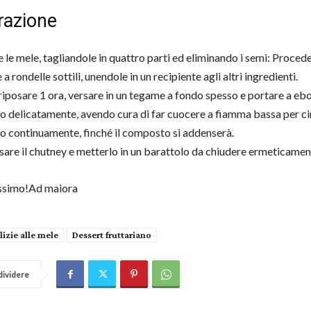
razione
 le mele, tagliandole in quattro parti ed eliminando i semi: Proced
 a rondelle sottili, unendole in un recipiente agli altri ingredienti.
riposare 1 ora, versare in un tegame a fondo spesso e portare a ebo
 delicatamente, avendo cura di far cuocere a fiamma bassa per ci
 continuamente, finché il composto si addenserà.
osare il chutney e metterlo in un barattolo da chiudere ermeticamen
ssimo!Ad maiora
lizie alle mele
Dessert fruttariano
ividere