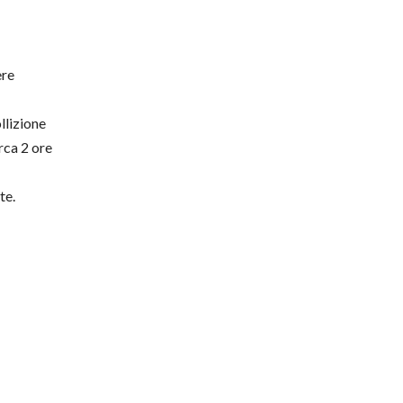
ere
llizione
rca 2 ore
te.