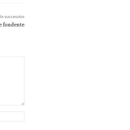
olo successivo
e fondente
Sito
Web: