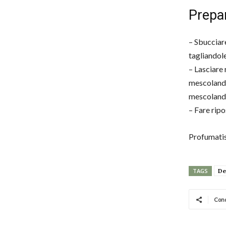
Prepa
– Sbucciare
tagliandole
– Lasciare 
mescolando
mescolando
– Fare rip
Profumati
De
TAGS
Cond