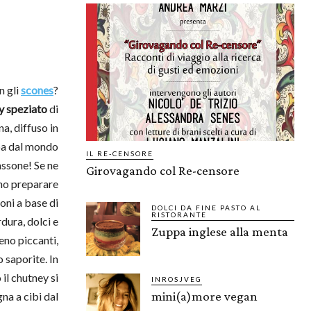
n gli
scones
?
y speziato
di
na, diffuso in
a dal mondo
IL RE-CENSORE
ssone! Se ne
Girovagando col Re-censore
no preparare
oni a base di
DOLCI DA FINE PASTO AL
RISTORANTE
dura, dolci e
Zuppa inglese alla menta
eno piccanti,
 saporite. In
 il chutney si
INROSJVEG
mini(a)more vegan
a a cibi dal