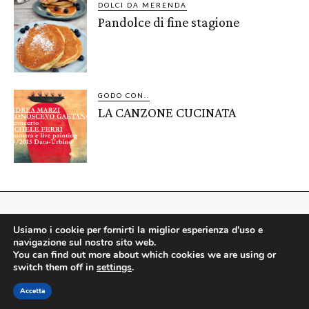
DOLCI DA MERENDA
Pandolce di fine stagione
GODO CON..
LA CANZONE CUCINATA
Usiamo i cookie per fornirti la miglior esperienza d'uso e
navigazione sul nostro sito web.
Per chi resiste a tutto tranne ai
dolci
You can find out more about which cookies we are using or
switch them off in
settings
.
PRIVACY POLICY
COOCKIE POLICY
CREDITI
Accetta