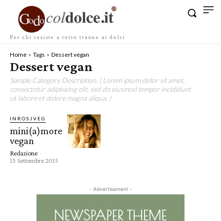
Per chi resiste a tutto tranne ai dolci
Home
Tags
Dessert vegan
Dessert vegan
Sample Category Description. ( Lorem ipsum dolor sit amet,
consectetur adipisicing elit, sed do eiusmod tempor incididunt
ut labore et dolore magna aliqua. )
INROSJVEG
mini(a)more
vegan
Redazione
-
13 Settembre 2015
- Advertisement -