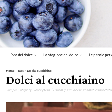
L’ora del dolce
La stagione del dolce
Le parole per 
Home
Tags
Dolci al cucchiaino
Dolci al cucchiaino
Sample Category Description. ( Lorem ipsum dolor sit amet, consectetur 