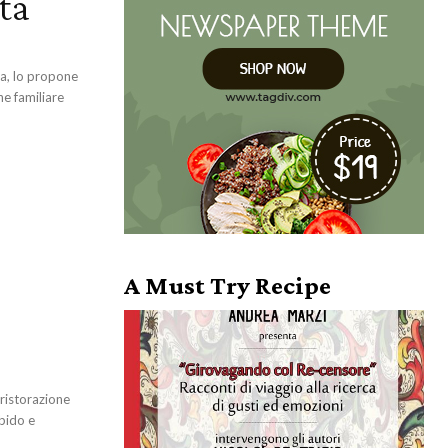
ta
na, lo propone
ne familiare
A Must Try Recipe
ristorazione
rbido e