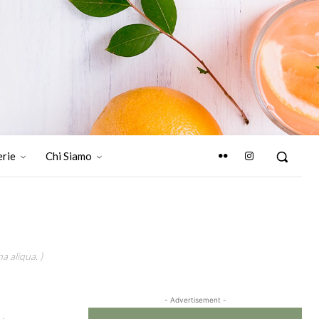
erie
Chi Siamo
a aliqua. )
- Advertisement -