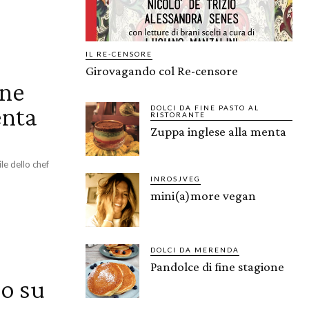
IL RE-CENSORE
Girovagando col Re-censore
one
enta
DOLCI DA FINE PASTO AL
RISTORANTE
Zuppa inglese alla menta
le dello chef
INROSJVEG
mini(a)more vegan
DOLCI DA MERENDA
Pandolce di fine stagione
io su