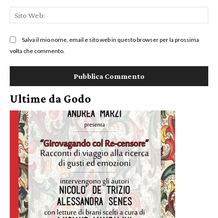
Sit
We
Salva il mio nome, email e sito web in questo browser per la prossima
volta che commento.
Ultime da Godo