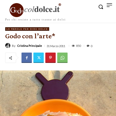
Per chi resiste a tutto tranne ai dolci
LE PAROLE PER DIRE DOLCE
Godo con l’arte*
By
Cristina Principale
850
31 Marzo 2011
0