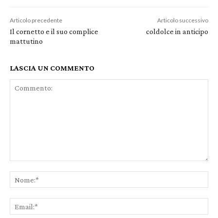
Articolo precedente
Articolo successivo
Il cornetto e il suo complice
coldolce in anticipo
mattutino
LASCIA UN COMMENTO
Commento:
No
Ema