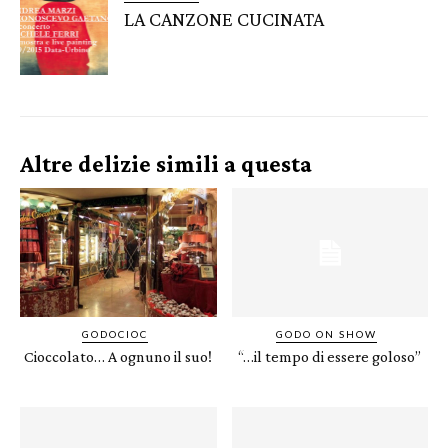
LA CANZONE CUCINATA
Altre delizie simili a questa
GODOCIOC
GODO ON SHOW
Cioccolato… A ognuno il suo!
“…il tempo di essere goloso”