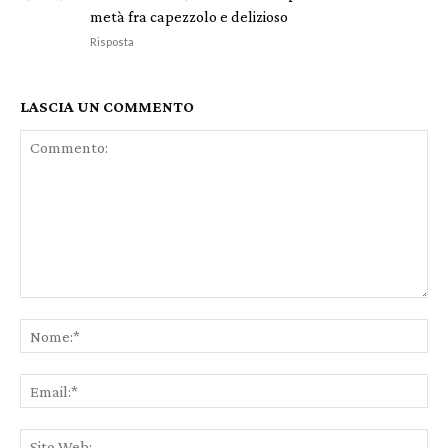
metà fra capezzolo e delizioso
Risposta
LASCIA UN COMMENTO
Commento:
No
Ema
Sit