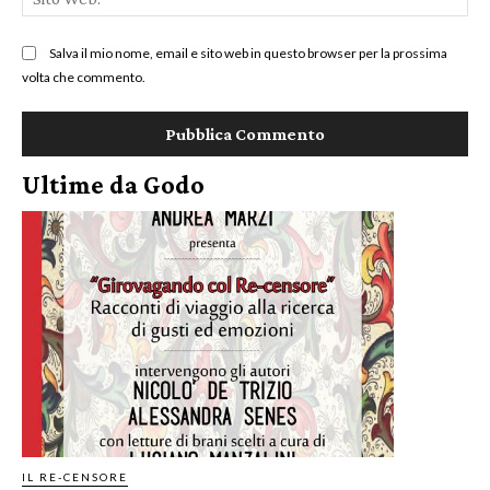
We
Salva il mio nome, email e sito web in questo browser per la prossima
volta che commento.
Ultime da Godo
IL RE-CENSORE