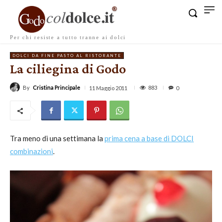
Per chi resiste a tutto tranne ai dolci
DOLCI DA FINE PASTO AL RISTORANTE
La ciliegina di Godo
By
Cristina Principale
883
11 Maggio 2011
0
Tra meno di una settimana la
prima cena a base di DOLCI
combinazioni
.