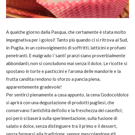
A qualche giorno dalla Pasqua, che certamente è stata molto
impegnativa per i golosi! Tanto più quando ci si ritrova al Sud,
in Puglia, in un coinvolgimento di soffritti, latticini e profumi
penetranti. E malgrado i ‘santi’ pranzi siano proverbialmente
abbondanti, non si concludono mai senza il dolce. Le ricotte si
spostano in torte e pasticcini e l’aroma delle mandorle e la
frutta candita rendono lo sforzo a pancia piena,
apparentemente gradevole!
Per sentirci pienamente a casa appunto, la cena Godocoldolce
si aprirà con una degustazione di prodotti pugliesi, che
conservano l’antichità dell’olio e la freschezza dei caseifici;
poi però si baserà sulla sperimentazione, sulla fusione di
salato e dolce, senza distinguere tra il primo e il dessert,
senza fermarsi alla tradizione, seppur mescolandone gli