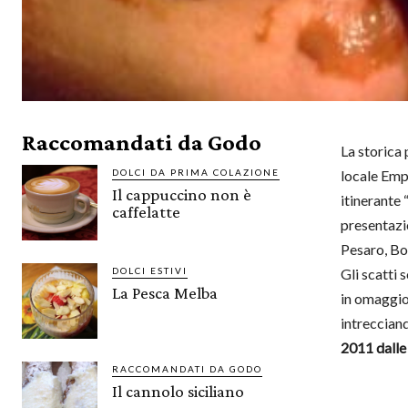
Raccomandati da Godo
La storica
DOLCI DA PRIMA COLAZIONE
locale Emp
Il cappuccino non è
itinerante
caffelatte
presentazio
Pesaro, Bo
Gli scatti
DOLCI ESTIVI
La Pesca Melba
in omaggio 
intrecciand
2011
dalle
RACCOMANDATI DA GODO
Il cannolo siciliano