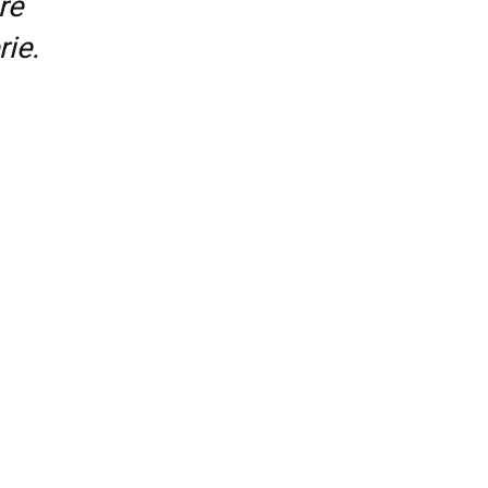
re
ie.