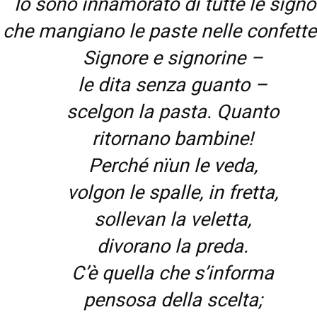
Io sono innamorato di tutte le signo
che mangiano le paste nelle confetter
Signore e signorine –
le dita senza guanto –
scelgon la pasta. Quanto
ritornano bambine!
Perché nïun le veda,
volgon le spalle, in fretta,
sollevan la veletta,
divorano la preda.
C’è quella che s’informa
pensosa della scelta;