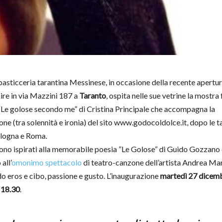
 pasticceria tarantina Messinese, in occasione della recente apertu
ire in via Mazzini 187 a
Taranto
, ospita nelle sue vetrine la mostra
 “Le golose secondo me” di Cristina Principale che accompagna la
ne (tra solennità e ironia) del sito www.godocoldolce.it, dopo le t
logna e Roma.
 sono ispirati alla memorabile poesia ”Le Golose” di Guido Gozzano
all’
omonimo spettacolo
di teatro-canzone dell’artista Andrea Mar
o eros e cibo, passione e gusto.
L’inaugurazione
martedì 27 dicem
 18.30
.