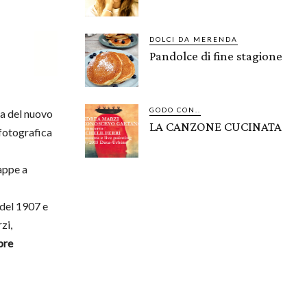
DOLCI DA MERENDA
Pandolce di fine stagione
GODO CON..
ra del nuovo
LA CANZONE CUCINATA
 fotografica
appe a
 del 1907 e
zi,
bre