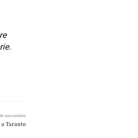
re
ie.
olo successivo
 a Taranto