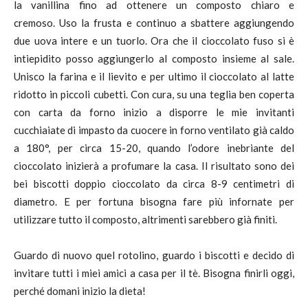
la vanillina fino ad ottenere un composto chiaro e
cremoso. Uso la frusta e continuo a sbattere aggiungendo
due uova intere e un tuorlo. Ora che il cioccolato fuso si è
intiepidito posso aggiungerlo al composto insieme al sale.
Unisco la farina e il lievito e per ultimo il cioccolato al latte
ridotto in piccoli cubetti. Con cura, su una teglia ben coperta
con carta da forno inizio a disporre le mie invitanti
cucchiaiate di impasto da cuocere in forno ventilato già caldo
a 180°, per circa 15-20, quando l’odore inebriante del
cioccolato inizierà a profumare la casa. Il risultato sono dei
bei biscotti doppio cioccolato da circa 8-9 centimetri di
diametro. E per fortuna bisogna fare più infornate per
utilizzare tutto il composto, altrimenti sarebbero già finiti.
Guardo di nuovo quel rotolino, guardo i biscotti e decido di
invitare tutti i miei amici a casa per il tè. Bisogna finirli oggi,
perché domani inizio la dieta!