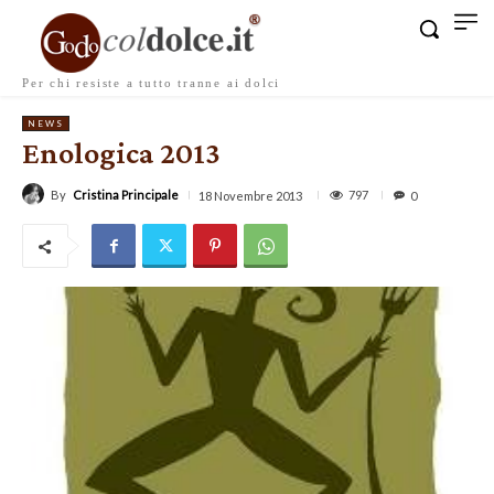
Per chi resiste a tutto tranne ai dolci
NEWS
Enologica 2013
By
Cristina Principale
797
18 Novembre 2013
0