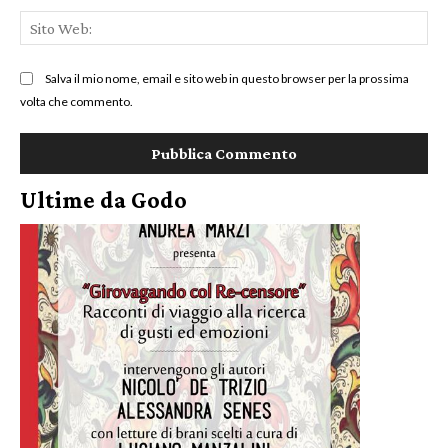
Sit
We
Salva il mio nome, email e sito web in questo browser per la prossima
volta che commento.
Ultime da Godo