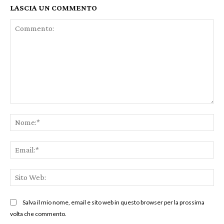
LASCIA UN COMMENTO
Commento:
No
Ema
Sit
We
Salva il mio nome, email e sito web in questo browser per la prossima
volta che commento.