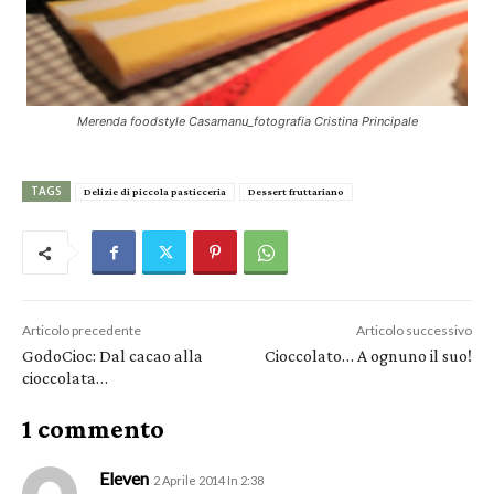
Merenda foodstyle Casamanu_fotografia Cristina Principale
TAGS
Delizie di piccola pasticceria
Dessert fruttariano
Articolo precedente
Articolo successivo
GodoCioc: Dal cacao alla
Cioccolato… A ognuno il suo!
cioccolata…
1 commento
Eleven
2 Aprile 2014 In 2:38