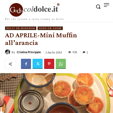
Per chi resiste a tutto tranne ai dolci
DOLCI DA MERENDA
GODO ON SHOW
AD APRILE-Mini Muffin
all’arancia
By
Cristina Principale
938
1 Aprile 2014
1