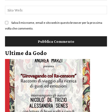
Sit
We
Salva il mio nome, email e sito web in questo browser per la prossima
volta che commento.
Ultime da Godo