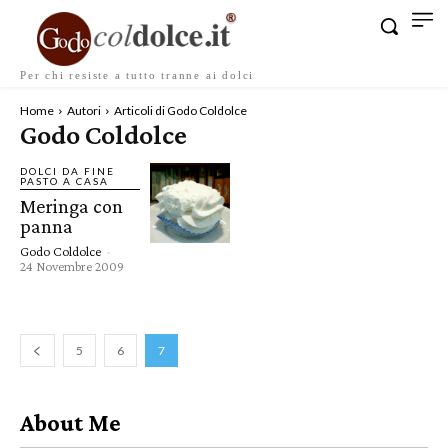
Per chi resiste a tutto tranne ai dolci
Home
Autori
Articoli di Godo Coldolce
Godo Coldolce
DOLCI DA FINE
PASTO A CASA
Meringa con
panna
Godo Coldolce
-
24 Novembre 2009
5
6
7
About Me