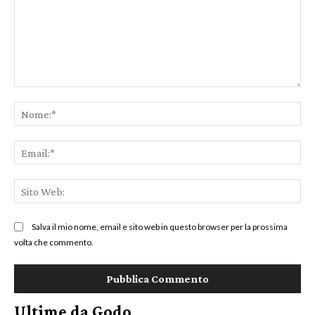
Commento:
No
Ema
Sit
We
Salva il mio nome, email e sito web in questo browser per la prossima
volta che commento.
Ultime da Godo