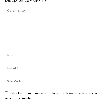
LASCIA UN COMMENTO
Commento:
No
Ema
Sit
We
Salva il mio nome, email e sito web in questo browser per la prossima
volta che commento.