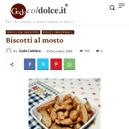
Per chi resiste a tutto tranne ai dolci
DOLCI DA INZUPPO
DOLCI INVERNALI
Biscotti al mosto
By
Godo Coldolce
939
23 Dicembre 2009
0