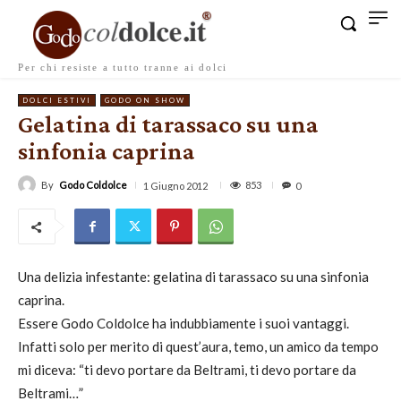
Per chi resiste a tutto tranne ai dolci
DOLCI ESTIVI
GODO ON SHOW
Gelatina di tarassaco su una
sinfonia caprina
By
Godo Coldolce
853
1 Giugno 2012
0
Una delizia infestante: gelatina di tarassaco su una sinfonia
caprina.
Essere Godo Coldolce ha indubbiamente i suoi vantaggi.
Infatti solo per merito di quest’aura, temo, un amico da tempo
mi diceva: “ti devo portare da Beltrami, ti devo portare da
Beltrami…”