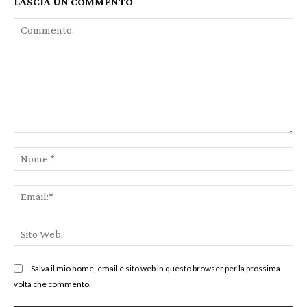
LASCIA UN COMMENTO
Commento:
No
Ema
Sit
We
Salva il mio nome, email e sito web in questo browser per la prossima
volta che commento.