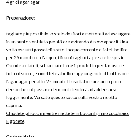
4 gr di agar agar
Preparazione
:
tagliate più possibile lo stelo dei fiori e metteteli ad asciugare
in un punto ventilato per 48 ore evitando di sovrapporli. Una
volta asciutti passateli sotto l’acqua corrente e fateli bollire
per 25 minuti con l’acqua, i limoni tagliati a pezzi e le spezie.
Quindi scolateli, schiacciate bene il prodotto per far uscire
tutto il succo, e rimettete a bollire aggiungendo il fruttosio e
l’agar agar per altri 25 minuti. Il risultato è un succo poco
denso che col passare dei minuti tenderà ad addensarsi
leggermente. Versate questo succo sulla vostra ricotta
caprina.
Chiudete gli occhi mentre mettete in bocca il primo cucchiaio.
E godete
.
Godocoldolce