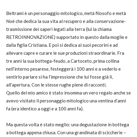
Beltrami è un personaggio mitologico, metà filosofo e metà
Noè che dedica la sua vita al recupero e alla conservazione-
trasmissione dei saperi legati alla terra (lui la chiama
RETROINNOVAZIONE) supportato in questo dalla moglie e
dalla figlia Cristiana. E poi si dedica ai suoi pecorini e ad
allevare capre e curare le sue produzioni straordinarie. Fra
tre anni la sua bottega-feudo, a Cartoceto, prima collina
nell’interno pesarese, festeggerà i 100 anni e a vederlo e
sentirlo parlare si ha l’impressione che lui fosse già lì,
all’apertura. Con le stesse rughe piene di racconti.
Quello del mio amico è stato insomma un vero regalo anche se
avevo visitato il personaggio mitologico una ventina d’anni
fa (era identico a oggi e a 100 anni fa).
Ma questa volta è stato meglio: una degustazione in bottega
a bottega appena chiusa. Con una grandinata di sciccherie –